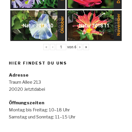
Natur 2018 10
Natur 2018 11
«
‹
von
6
›
»
HIER FINDEST DU UNS
Adresse
Traum Allee 213
20020 Jetztdabei
Öffnungszeiten
Montag bis Freitag: 10–18 Uhr
Samstag und Sonntag: 11–15 Uhr